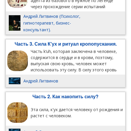
адепта из базового в нужное по легенде
через прохождение серии испытаний
(апгрейдов).
Андрей Литвинов (Психолог,
гипнотерапевт, бизнес-
консультант).
Часть 3. Сила К'ух и ритуал кропопускания.
Часть k’uh, которая заключена в человеке,
содержится в сердце и в крови, поэтому,
выпуская свою кровь, человек может
использовать эту силу. В силу этого кровь
считалась сакральной жидкостью
Андрей Литвинов
Часть 2. Как накопить силу?
Эта сила, к'ух дается человеку от рождения и
растет с человеком.