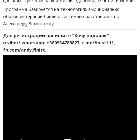
цветком - цветком вашей жизни, здоровья, счастья и любви.
Программа базируется на технологиях эмоционально-
образной терапии Линде и системных расстановок по
Александру Зелинскому.
Для регистрации напишите "Хочу подарок":
в viber/ whatsapp: +380934788827, t.me/finist111,
fb.com/andy.finist.